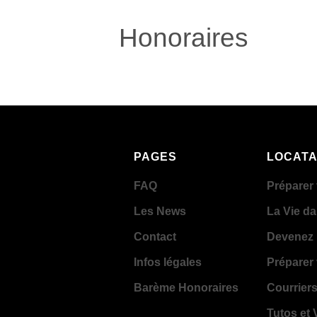
Honoraires
PAGES
LOCATA
FAQ
Préparer 
Les News
La Vie d
Contact
Devenez 
Infos légales
Préparer 
Barème Honoraires
Courriers
Tutos et