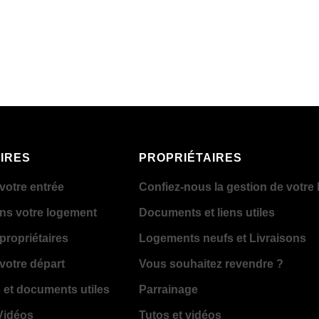
IRES
PROPRIÉTAIRES
votre entrée
Confiez-nous la gestion de votre 
ans votre logement
Documents et liens utiles
propriétaires
Logements neufs et Livraisons
votre départ
Vous souhaitez revendre ?
 et documents utiles
Parrainage
 Vidéos
Tutos et vidéos