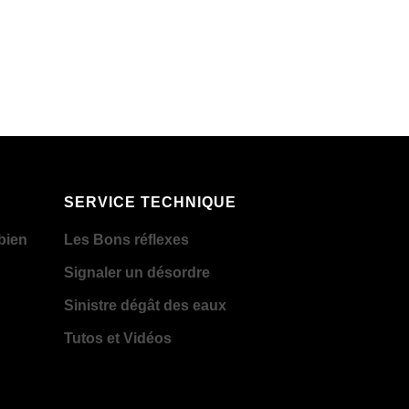
SERVICE TECHNIQUE
bien
Les Bons réflexes
Signaler un désordre
Sinistre dégât des eaux
Tutos et Vidéos