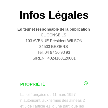
Infos Légales
Editeur et responsable de la publication
CL CONSEILS
103 AVENUE Président WILSON
34503 BEZIERS
Tél. 04 67 30 93 93
SIREN : 4024168120001
PROPRIÉTÉ
La loi française du 11 mars 1957
n’autorisant, aux termes des alinéas 2
et 3 de l’article 41, d’une part, que les