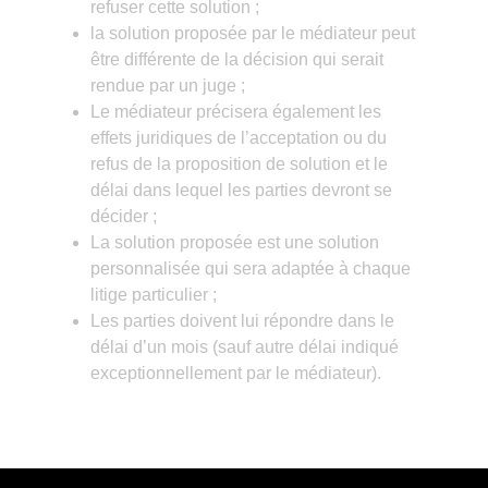
refuser cette solution ;
la solution proposée par le médiateur peut
être différente de la décision qui serait
rendue par un juge ;
Le médiateur précisera également les
effets juridiques de l’acceptation ou du
refus de la proposition de solution et le
délai dans lequel les parties devront se
décider ;
La solution proposée est une solution
personnalisée qui sera adaptée à chaque
litige particulier ;
Les parties doivent lui répondre dans le
délai d’un mois (sauf autre délai indiqué
exceptionnellement par le médiateur).