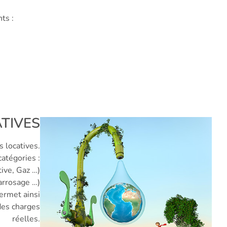
ts :
TIVES
 locatives.
atégories :
tive, Gaz …)
 arrosage …)
permet ainsi
des charges
réelles.